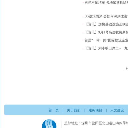
·
再也不怕堵车 各地加速拆除
·
5G滚滚而来 会如何深刻改
·
【资讯】加快基础设施互联互
·
【资讯】9月1号高速收费新
·
首届“一带一路”国际物流企
·
【资讯】刘小明出席二○一九
上
首 页
|
关于我们
|
服务项目
|
人文建设
总部地址：深圳市盐田区北山道山海四季城A栋3楼C室 电