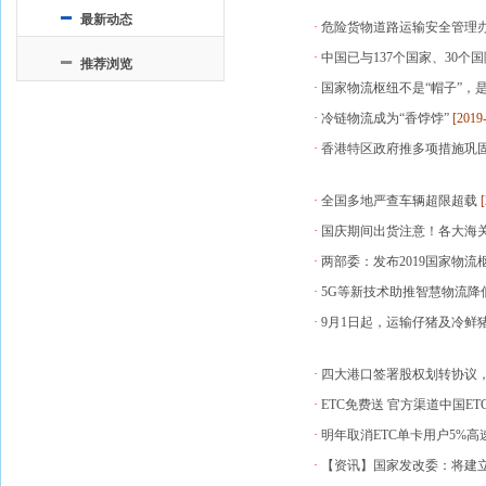
最新动态
·
危险货物道路运输安全管理
·
中国已与137个国家、30个国
推荐浏览
·
国家物流枢纽不是“帽子”，
·
冷链物流成为“香饽饽”
[2019
·
香港特区政府推多项措施巩
·
全国多地严查车辆超限超载
[
·
国庆期间出货注意！各大海
·
两部委：发布2019国家物流
·
5G等新技术助推智慧物流降
·
9月1日起，运输仔猪及冷鲜
·
四大港口签署股权划转协议
·
ETC免费送 官方渠道中国ET
·
明年取消ETC单卡用户5%
·
【资讯】国家发改委：将建立